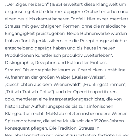
„Der Zigeunerbaron“ (1885) erweitert diese Klangwelt um
ungarisch gefärbte Idiome, üppigere Orchesterfarben und
einen deutlich dramatischeren Tonfall. Hier experimentiert
Strauss mit gewichtigeren Formen, ohne die melodische
Eingängigkeit preiszugeben. Beide Bühnenwerke wurden
früh zu Tonträgerklassikern, die die Rezeptionsgeschichte
entscheidend geprägt haben und bis heute in neuen
Produktionen künstlerisch produktiv „weiterleben“.
Diskographie, Rezeption und kultureller Einfluss
Strauss’ Diskographie ist kaum zu überblicken: unzählige
Aufnahmen der großen Walzer („Kaiser-Walzer“,
„Geschichten aus dem Wienerwald“, „Frühlingsstimmen“,
„Tritsch-Tratsch-Polka“) und der Operettenpartituren
dokumentieren eine Interpretationsgeschichte, die von
historischer Aufführungspraxis bis zur sinfonischen
Klangkultur reicht. Maßstab setzten insbesondere Wiener
Spitzenorchester, die seine Musik seit den 1920er-Jahren
konsequent pflegen. Die Tradition, Strauss in
Neujahrskonzerten prominent zu vertreten, festigte seinen