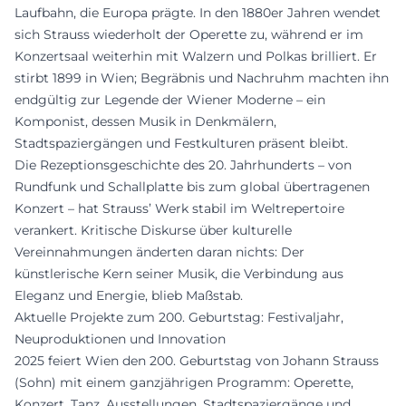
Laufbahn, die Europa prägte. In den 1880er Jahren wendet
sich Strauss wiederholt der Operette zu, während er im
Konzertsaal weiterhin mit Walzern und Polkas brilliert. Er
stirbt 1899 in Wien; Begräbnis und Nachruhm machten ihn
endgültig zur Legende der Wiener Moderne – ein
Komponist, dessen Musik in Denkmälern,
Stadtspaziergängen und Festkulturen präsent bleibt.
Die Rezeptionsgeschichte des 20. Jahrhunderts – von
Rundfunk und Schallplatte bis zum global übertragenen
Konzert – hat Strauss’ Werk stabil im Weltrepertoire
verankert. Kritische Diskurse über kulturelle
Vereinnahmungen änderten daran nichts: Der
künstlerische Kern seiner Musik, die Verbindung aus
Eleganz und Energie, blieb Maßstab.
Aktuelle Projekte zum 200. Geburtstag: Festivaljahr,
Neuproduktionen und Innovation
2025 feiert Wien den 200. Geburtstag von Johann Strauss
(Sohn) mit einem ganzjährigen Programm: Operette,
Konzert, Tanz, Ausstellungen, Stadtspaziergänge und