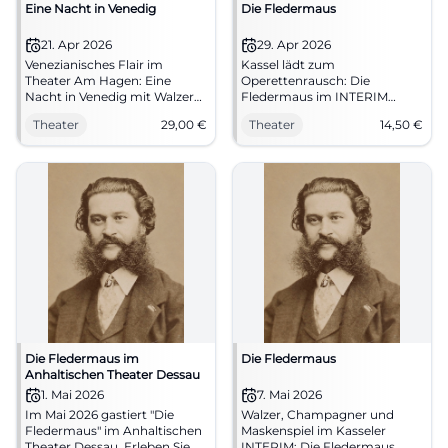
Eine Nacht in Venedig
Die Fledermaus
21. Apr 2026
29. Apr 2026
Venezianisches Flair im
Kassel lädt zum
Theater Am Hagen: Eine
Operettenrausch: Die
Nacht in Venedig mit Walzern,
Fledermaus im INTERIM
Maskenspiel und großer
verbindet Walzer, Witz und
Theater
29,00
€
Theater
14,50
€
Bühne. 21.04.2026, 19:30 Uhr,
prickelnde
Tickets ab 29 €, barrierearm.
Theateratmosphäre.
Sichern Sie Ihr Live-Erlebnis
29.04.2026, ab 14,50 €.
jetzt. #StraubingKultur
#Theaterliebe
Die Fledermaus im
Die Fledermaus
Anhaltischen Theater Dessau
1. Mai 2026
7. Mai 2026
Im Mai 2026 gastiert "Die
Walzer, Champagner und
Fledermaus" im Anhaltischen
Maskenspiel im Kasseler
Theater Dessau. Erleben Sie
INTERIM: Die Fledermaus