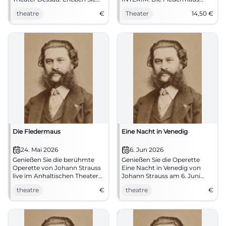
einen Abend voller Musik und
entfacht Operettenzauber mit
theatre
€
Theater
14,50
€
Komödie.
Tempo und feinem Humor.
07.05.2026, ab 14,50 €.
#Kassel #Theater
Die Fledermaus
Eine Nacht in Venedig
24. Mai 2026
6. Jun 2026
Genießen Sie die berühmte
Genießen Sie die Operette
Operette von Johann Strauss
Eine Nacht in Venedig von
live im Anhaltischen Theater
Johann Strauss am 6. Juni
Dessau am 24. Mai 2026.
2026 im Theaterzelt Landshut.
theatre
€
theatre
€