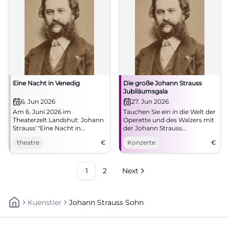
Eine Nacht in Venedig
Die große Johann Strauss
Jubiläumsgala
6. Jun 2026
27. Jun 2026
Am 6. Juni 2026 im
Tauchen Sie ein in die Welt der
Theaterzelt Landshut: Johann
Operette und des Walzers mit
Strauss' "Eine Nacht in
der Johann Strauss
Venedig" – eine unvergessliche
Jubiläumsgala im Asamsaal,
theatre
€
Konzerte
€
Aufführung voller Musik und
Freising.
Romantik.
1
2
Next
Kuenstler
Johann Strauss Sohn