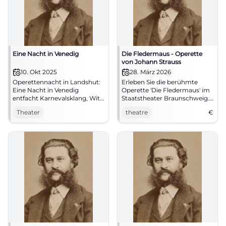
Eine Nacht in Venedig
Die Fledermaus - Operette
von Johann Strauss
10. Okt 2025
28. März 2026
Operettennacht in Landshut:
Erleben Sie die berühmte
Eine Nacht in Venedig
Operette 'Die Fledermaus' im
entfacht Karnevalsklang, Witz
Staatstheater Braunschweig.
und Walzer im Theaterzelt.
Ein festlicher Abend voller
Theater
theatre
€
Am 10.10.2025, 19:30.
Musik und Humor erwartet
Barrierefrei, Parken kostenlos.
Sie.
Live erleben und verzaubern
lassen. #Operette